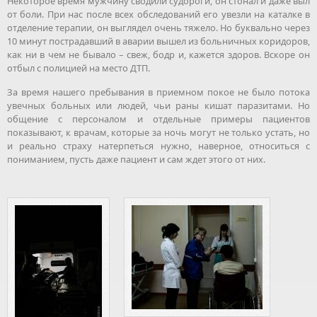
Некоторое время мужчину сводили судороги, он стонал и даже выл
от боли. При нас после всех обследований его увезли на каталке в
отделение терапии, он выглядел очень тяжело. Но буквально через
10 минут пострадавший в аварии вышел из больничных коридоров,
как ни в чем не бывало – свеж, бодр и, кажется здоров. Вскоре он
отбыл с полицией на место ДТП.
За время нашего пребывания в приемном покое не было потока
увечных больных или людей, чьи раны кишат паразитами. Но
общение с персоналом и отдельные примеры пациентов
показывают, к врачам, которые за ночь могут не только устать, но
и реально страху натерпеться нужно, наверное, относиться с
пониманием, пусть даже пациент и сам ждет этого от них.