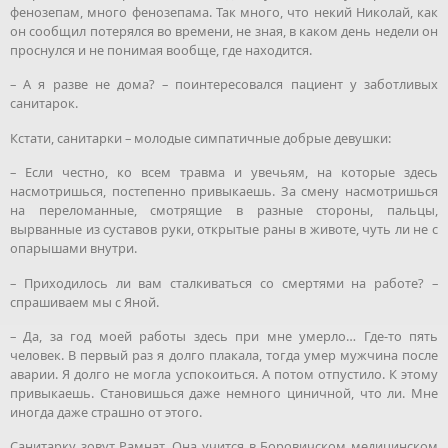
фенозепам, много фенозепама. Так много, что некий Николай, как
он сообщил потерялся во времени, не зная, в каком день недели он
проснулся и не понимая вообще, где находится.
– А я разве не дома? – поинтересовался пациент у заботливых
санитарок.
Кстати, санитарки – молодые симпатичные добрые девушки:
– Если честно, ко всем травма и увечьям, на которые здесь
насмотришься, постепенно привыкаешь. За смену насмотришься
на переломанные, смотрящие в разные стороны, пальцы,
вырванные из суставов руки, открытые раны в животе, чуть ли не с
опарышами внутри.
– Приходилось ли вам сталкиваться со смертями на работе? –
спрашиваем мы c Яной.
– Да, за год моей работы здесь при мне умерло… Где-то пять
человек. В первый раз я долго плакала, тогда умер мужчина после
аварии. Я долго не могла успокоиться. А потом отпустило. К этому
привыкаешь. Становишься даже немного циничной, что ли. Мне
иногда даже страшно от этого.
Санитарку зовут Рамнат. Она учится в Боровичском медицинском