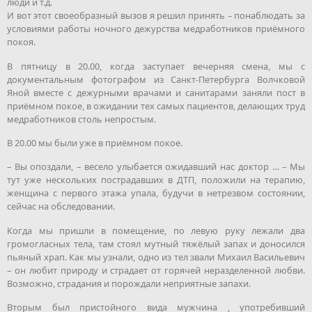
люди и т.д.
И вот этот своеобразный вызов я решил принять – понаблюдать за
условиями работы ночного дежурства медработников приёмного
покоя.
В пятницу в 20.00, когда заступает вечерняя смена, мы с
документальным фотографом из Санкт-Петербурга Волчковой
Яной вместе с дежурными врачами и санитарами заняли пост в
приёмном покое, в ожидании тех самых пациентов, делающих труд
медработников столь непростым.
В 20.00 мы были уже в приёмном покое.
– Вы опоздали, – весело улыбается ожидавший нас доктор … – Мы
тут уже нескольких пострадавших в ДТП, положили на терапию,
женщина с первого этажа упала, будучи в нетрезвом состоянии,
сейчас на обследовании.
Когда мы пришли в помещение, по левую руку лежали два
громогласных тела, там стоял мутный тяжёлый запах и доносился
пьяный храп. Как мы узнали, одно из тел звали Михаил Васильевич
– он любит природу и страдает от горячей неразделенной любви.
Возможно, страдания и порождали неприятные запахи.
Вторым был пристойного вида мужчина , употребивший