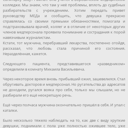
колледже. Мы знаем, что там у неё проблемы, вплоть до судебных
разбирательств с учреждением. Хотим передать привет
руководству МЕДа и сообщить, что девушка прекрасно
справлялась со своими прямыми обязанностями, помогала и
подстраховывала врачей, коллег и в отличие от некоторых других
членов медперсонала проявила понимание и сострадания к порой
навязчивым журналистам.
Кстати, тот мужчина, перебравший лекарства, постепенно отойдя,
рассказал, что любовь стала причиной его состояния.
Неразделённая, кажется.
Следующего пациента, представившегося «разведчиком»
определили в комнату Михаила Васильевича.
Через некоторое время вновь прибывший ожил, зашевелился. Стал
обругивать докторов и медперсонал. Но ругательства до адресатов
не доходили, ругался вояка про себя, только мы слышали, но не
разбирали его ещё неокрепшую речь.
Ещё через полчаса мужчина окончательно пришёл в себя. И упал с
каталки.
Было несколько тяжело наблюдать на то, как две с виду хрупкие
девушки, поднимали с пола уже полностью ожившее тело, уже