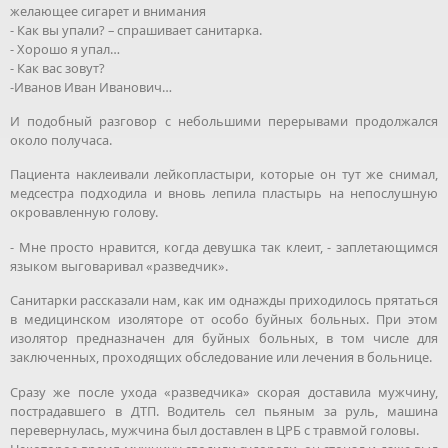
желающее сигарет и внимания
- Как вы упали? – спрашивает санитарка.
- Хорошо я упал…
- Как вас зовут?
-Иванов Иван Иванович…
И подобный разговор с небольшими перерывами продолжался
около получаса.
Пациента наклеивали лейкопластыри, которые он тут же снимал,
медсестра подходила и вновь лепила пластырь на непослушную
окровавленную голову.
- Мне просто нравится, когда девушка так клеит, - заплетающимся
языком выговаривал «разведчик».
Санитарки рассказали нам, как им однажды приходилось прятаться
в медицинском изоляторе от особо буйных больных. При этом
изолятор предназначен для буйных больных, в том числе для
заключенных, проходящих обследование или лечения в больнице.
Сразу же после ухода «разведчика» скорая доставила мужчину,
пострадавшего в ДТП. Водитель сел пьяным за руль, машина
перевернулась, мужчина был доставлен в ЦРБ с травмой головы.