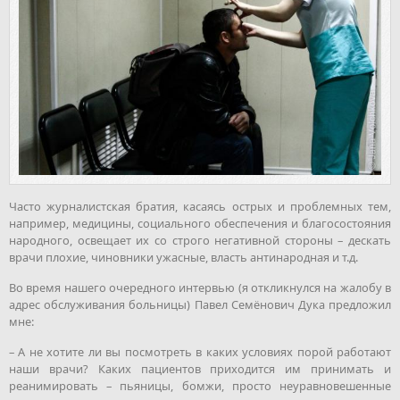
Часто журналистская братия, касаясь острых и проблемных тем,
например, медицины, социального обеспечения и благосостояния
народного, освещает их со строго негативной стороны – дескать
врачи плохие, чиновники ужасные, власть антинародная и т.д.
Во время нашего очередного интервью (я откликнулся на жалобу в
адрес обслуживания больницы) Павел Семёнович Дука предложил
мне:
– А не хотите ли вы посмотреть в каких условиях порой работают
наши врачи? Каких пациентов приходится им принимать и
реанимировать – пьяницы, бомжи, просто неуравновешенные