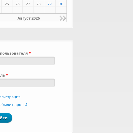
25
26
27
28
29
30
Август 2026
пользователя
*
оль
*
егистрация
абыли пароль?