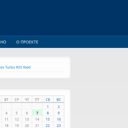
ИНО
О ПРОЕКТЕ
ex Turbo RSS feed
ВТ
СР
ЧТ
ПТ
СБ
ВС
1
2
4
5
6
7
8
9
11
12
13
14
15
16
18
19
20
21
22
23