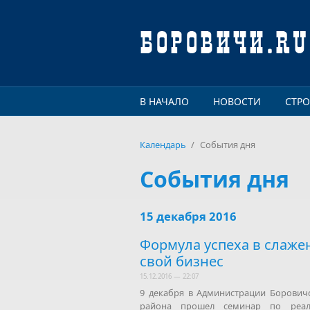
Перейти к основному содержанию
В НАЧАЛО
НОВОСТИ
СТР
Календарь
/
События дня
События дня
15 декабря 2016
Формула успеха в слаже
свой бизнес
15.12.2016 — 22:07
9 декабря в Администрации Борович
района прошел семинар по реал