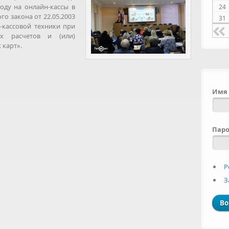
оду на онлайн-кассы в
24
о закона от 22.05.2003
31
кассовой техники при
х расчетов и (или)
 карт».
Имя 
Пар
Р
З